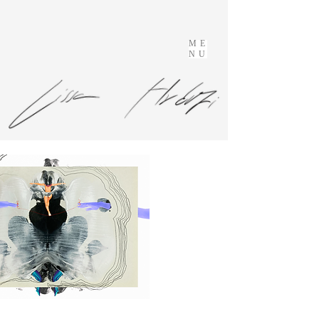
ME
NU